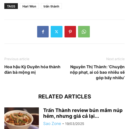
TAGS
Hari Won
trấn thành
Previous article
Next article
Hoa hậu Kỳ Duyên hóa thành
Nguyễn Thị Thành: ‘Chuyện
đàn bà mộng mị
nộp phạt, ai có bao nhiêu sẽ
góp bấy nhiêu’
RELATED ARTICLES
Trấn Thành review bún mắm núp
hẻm, nhưng giá cả lại...
Sao Zone
-
19/03/2025